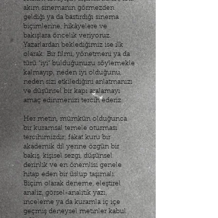
akım sinemanın görmezden
geldiği ya da bastırdığı sinema
biçimlerine, hikâyelere ve
bakışlara öncelik veriyoruz.
Yazarlardan beklediğimiz ise ilk
olarak: Bir filmi, yönetmeni ya da
türü “iyi” bulduğunuzu söylemekle
kalmayıp, neden iyi olduğunu,
neden sizi etkilediğini anlatmanızı
ve düşünsel bir kapı aralamayı
amaç edinmenizi tercih ederiz.
Her metin, mümkün olduğunca
bir kuramsal temele oturması
tercihimizdir; fakat kuru bir
akademik dil yerine özgün bir
bakış, kişisel sezgi, düşünsel
derinlik ve en önemlisi genele
hitap eden bir üslup taşımalı.
Biçim olarak deneme, eleştirel
analiz, görsel-analitik yazı,
inceleme ya da kuramla iç içe
geçmiş deneysel metinler kabul