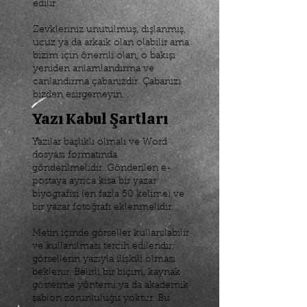
edilir.
Zevkleriniz unutulmuş, dışlanmış,
ucuz ya da arkaik olan olabilir ama
bizim için önemli olan, o bakışı
yeniden anlamlandırma ve
canlandırma çabanızdır. Çabanızı
bizden esirgemeyin.
Yazı Kabul Şartları
Yazılar başlıklı olmalı ve Word
dosyası formatında
gönderilmelidir. Gönderilen e-
postaya ayrıca kısa bir yazar
biyografisi (en fazla 50 kelime) ve
bir yazar fotoğrafı eklenmelidir.
Metin içinde görseller kullanılabilir
ve kullanılması tercih edilendir;
görsellerin yazıyla ilişkili olması
beklenir. Belirli bir biçim, kaynak
gösterme yöntemi ya da akademik
şablon zorunluluğu yoktur. Bu