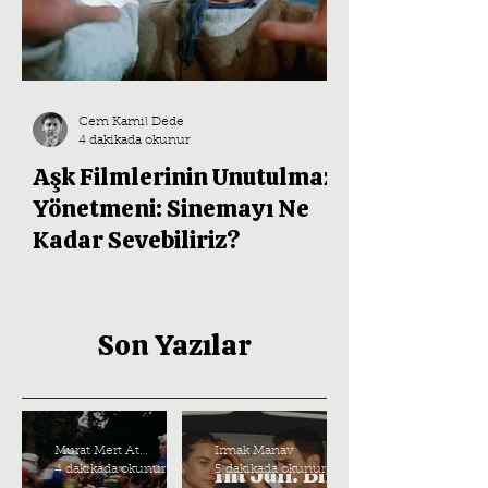
Cem Kamil Dede
4 dakikada okunur
Aşk Filmlerinin Unutulmaz
Yönetmeni: Sinemayı Ne
Kadar Sevebiliriz?
Son Yazılar
Murat Mert Atmaca
Irmak Manav
Im Juli: Bir
4 dakikada okunur
5 dakikada okunur