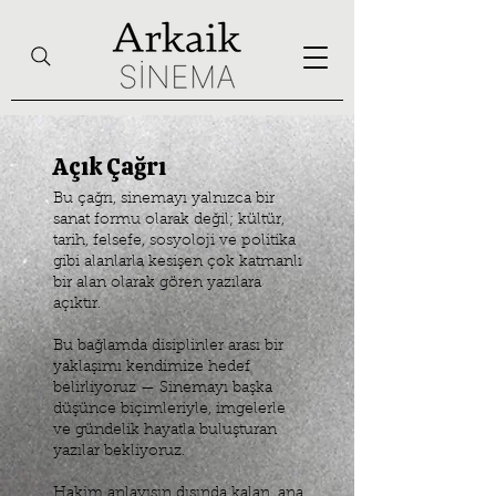
Açık Çağrı
Bu çağrı, sinemayı yalnızca bir
sanat formu olarak değil; kültür,
tarih, felsefe, sosyoloji ve politika
gibi alanlarla kesişen çok katmanlı
bir alan olarak gören yazılara
açıktır.
Bu bağlamda disiplinler arası bir
yaklaşımı kendimize hedef
belirliyoruz — Sinemayı başka
düşünce biçimleriyle, imgelerle
ve gündelik hayatla buluşturan
yazılar bekliyoruz.
Hakim anlayışın dışında kalan, ana