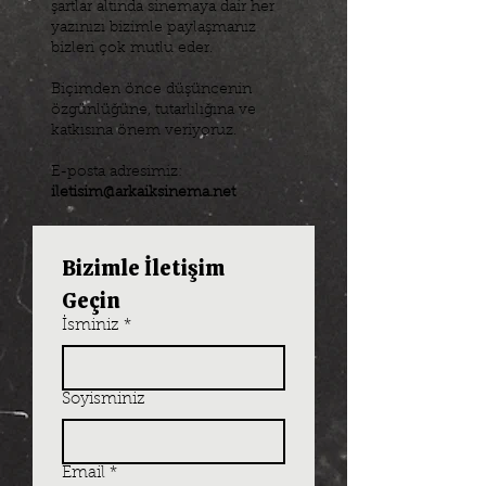
şartlar altında sinemaya dair her
yazınızı bizimle paylaşmanız
bizleri çok mutlu eder.
Biçimden önce düşüncenin
özgünlüğüne, tutarlılığına ve
katkısına önem veriyoruz.
E-posta adresimiz:
iletisim@arkaiksinema.net
Bizimle İletişim 
Geçin
İsminiz
*
Soyisminiz
Email
*