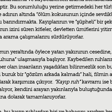
tir. Bu sorumluluğu yerine getirmedeki her türlü
 adının altında “ölüm kokusunun içinde sevdikle
 barındırmakta. Kayıplarının ve “şüpheli” bir şek
ın izini süren kitleler, devletten ümitlerini yitir
a arama çalışmalarını sürdürüyorlar.
damın yeraltında öylece yatan yakınının cesedine,
“ruhuna” ulaşmasıyla başlıyor. Kaybedilen ruhları
er olan insanların yaşadıkları bilinmezlik son bu
i buruk bir “gözüm arkada kalmadı” hali, filmin a
arak karşımıza çıkıyor. 
“Kayıp ruh”
 kavramı ise b
 alıyor, kendini arayan yakınlarıyla buluştuğund
ına dolarak tamamlanıyorlar.