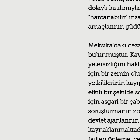
dolaylı katılımıy
“harcanabilir" ins
amaçlarının güdü
Meksika'daki ceza
bulunmuştur. Kayb
yetersizliğini hak
için bir zemin ol
yetkililerinin kay
etkili bir şekild
için asgari bir ç
soruşturmanın zo
devlet ajanlarını
kaynaklanmaktadır
failleri önleme, 