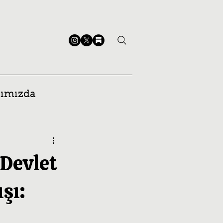
ımızda
Devlet
şı: