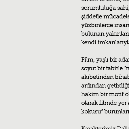
sorumluluğa sahip
şiddetle mücadele
yüzbinlerce insanı
bulunan yakınların
kendi imkanlarıyl
Film, yaşlı bir a
soyut bir tabirle 
akıbetinden bihab
ardından getirdiğ
hakim bir motif ol
olarak filmde yer
kokusu” burunlar