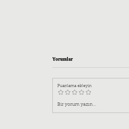
Yorumlar
Puanlama ekleyin
Kahramansız Bir Direniş,
Bir yorum yazın...
Cherán’da Hayatta
Kalmanın Politikası:
Enraizados