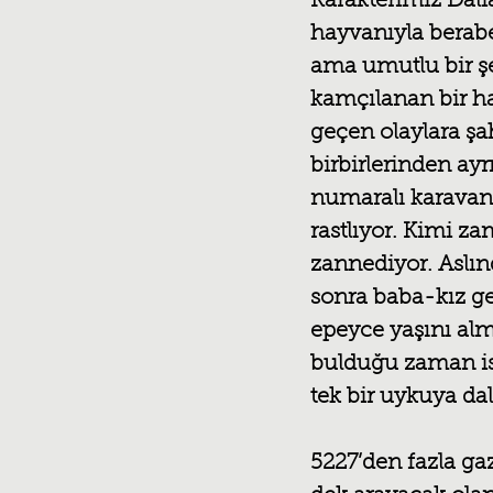
Karakterimiz Dalia
hayvanıyla beraber
ama umutlu bir şe
kamçılanan bir h
geçen olaylara şah
birbirlerinden ayrı
numaralı karavanl
rastlıyor. Kimi 
zannediyor. Aslın
sonra baba-kız ge
epeyce yaşını alm
bulduğu zaman ise
tek bir uykuya dal
5227’den fazla ga