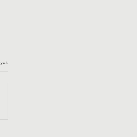
 yok
onium ve Silahlarla Bir
y’ı
rlamak: Colonel’s Song