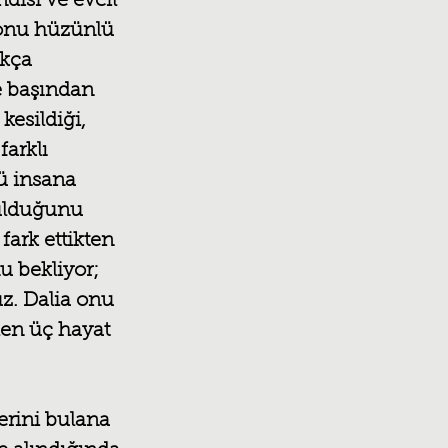
disi ve evcil 
 onu hüzünlü 
kça 
e başından 
kesildiği, 
farklı 
ü insana 
ulduğunu 
ark ettikten 
 bekliyor; 
z. Dalia onu 
den üç hayat 
erini bulana 