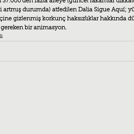
 37.000’den fazla aileye (güncel rakamlar dikkat
ki artmış durumda) atfedilen Dalia Sigue Aquí; y
n içine gizlenmiş korkunç haksızlıklar hakkında 
 gereken bir animasyon.
li