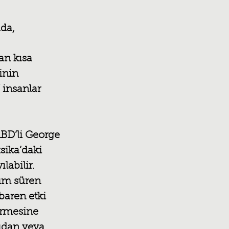
da, 
an kısa 
inin 
insanlar 
BD’li George 
sika’daki 
abilir. 
üm süren 
baren etki 
irmesine 
udan veya 