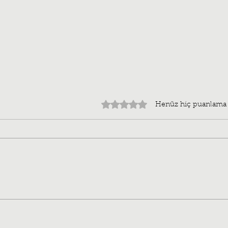
5 üzerinden 0 yıldız
Henüz hiç puanlama
Direnişin Gölgesindeki
Euph
Hayatlar:Rojeke Ronî
Alba
Hatı