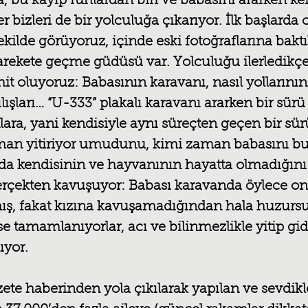
, bu kayıp ruhlardan biri ve babasını ararken ken
 bizleri de bir yolculuğa çıkarıyor. İlk başlarda
kilde görüyoruz, içinde eski fotoğraflarına baktı
arekete geçme güdüsü var. Yolculuğu ilerledikç
it oluyoruz: Babasının karavanı, nasıl yollarının 
lışları… “U-333” plakalı karavanı ararken bir sürü 
ara, yani kendisiyle aynı süreçten geçen bir sür
zaman yitiriyor umudunu, kimi zaman babasını b
da kendisinin ve hayvanının hayatta olmadığını f
rçekten kavuşuyor: Babası karavanda öylece onu
ış, fakat kızına kavuşamadığından hala huzursu
 tamamlanıyorlar, acı ve bilinmezlikle yitip gi
ıyor.
zete haberinden yola çıkılarak yapılan ve sevdikl