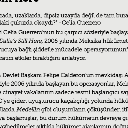
ıldız
rada, uzaklarda, dipsiz uzayda değil de tam bura
aki çukurda olsaydı?” -Celia Guerrero
 Celia Guerrero’nun bu çarpıcı sözleriyle başlay
Dalia’s Still Here
, 2006 yılında Meksika hükümet
urucuya bağlı şiddetle mücadele operasyonunun” 
atıcı etkiler bıraktığını anlatıyor.
Devlet Başkanı Felipe Calderon’un mevkidaşı A
iyle 2006 yılında başlayan bu operasyonlar, Mek
cinayet vakalarının sadece resmi başlangıcı sayıl
BD’ye giden uyuşturucu kaçakçılığı yolunda hük
ıllarda 
Medellìn
 gibi oluşumların çöküşünden iti
maya başlamışlar, bu durum hükümetin devreye g
Kaybedilmeler sıklıkla hükümet ajanlarının doğr