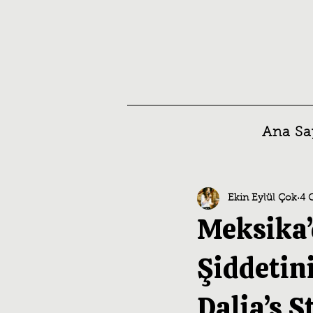
Ana Sa
Ekin Eylül Çok
4 
Meksika’
Şiddetini
Dalia’s S