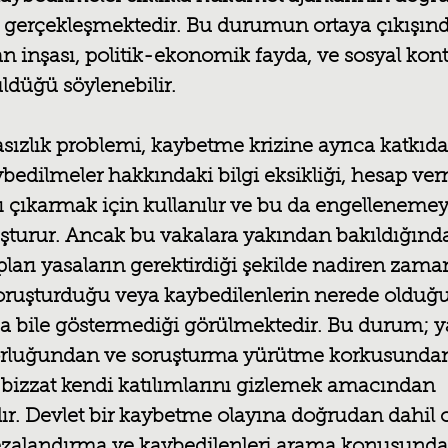
la gerçekleşmektedir. Bu durumun ortaya çıkışınd
an inşası, politik-ekonomik fayda, ve sosyal kont
ldüğü söylenebilir.
sızlık problemi, kaybetme krizine ayrıca katkıda
edilmeler hakkındaki bilgi eksikliği, hesap ve
lı çıkarmak için kullanılır ve bu da engellenemey
uşturur. Ancak bu vakalara yakından bakıldığın
ıpları yasaların gerektirdiği şekilde nadiren zama
e soruşturduğu veya kaybedilenlerin nerede oldu
aba bile göstermediği görülmektedir. Bu durum; ya
rluğundan ve soruşturma yürütme korkusundan,
n bizzat kendi katılımlarını gizlemek amacından 
. Devlet bir kaybetme olayına doğrudan dahil o
cezalandırma ve kaybedilenleri arama konusunda t