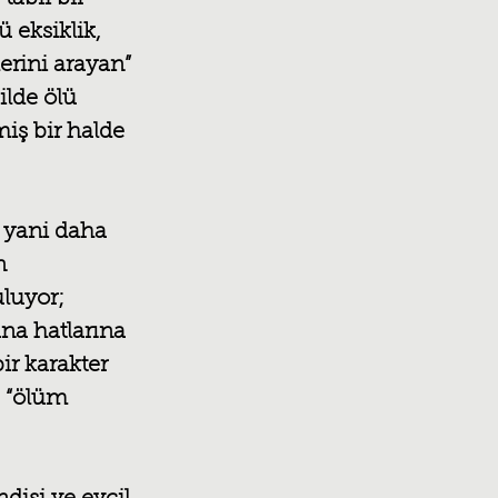
 eksiklik, 
rini arayan” 
ilde ölü 
miş bir halde 
 yani daha 
n 
luyor; 
na hatlarına 
ir karakter 
a “ölüm 