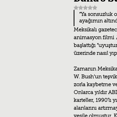
5 üzerinden NaN y
“Ya sonsuzluk o
ayağımın altınd
Meksikalı gazeteci
animasyon filmi
 
başlattığı “uyuşt
üzerinde nasıl yıpr
Zamanın Meksika 
W. Bush’un teşvik
zorla kaybetme ve 
Onlarca yıldır A
karteller, 1990’lı y
alanlarını artır
vesile olmuştur. 