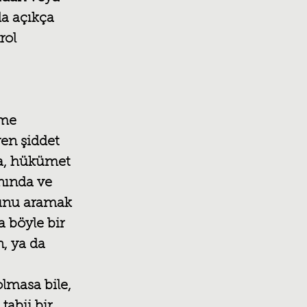
a açıkça 
rol 
 
rme 
en şiddet 
da, hükümet 
nında ve 
ğunu aramak 
 böyle bir 
 ya da 
lmasa bile, 
abii bir 