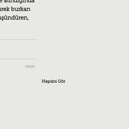
e alındığında 
ürek burkan 
düşündüren, 
Hepsini Gör