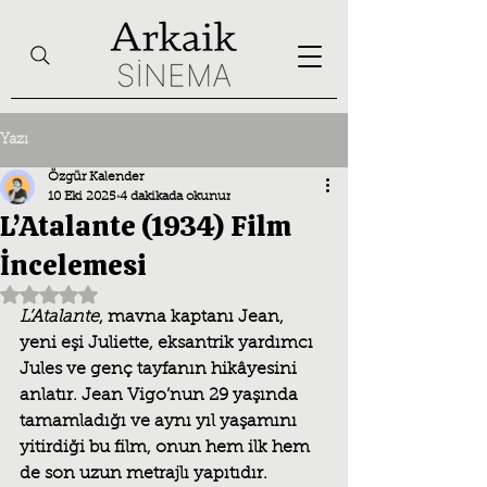
Yazı
Özgür Kalender
10 Eki 2025
4 dakikada okunur
L’Atalante (1934) Film
İncelemesi
5 üzerinden NaN yıldız
L’Atalante
, mavna kaptanı Jean, 
yeni eşi Juliette, eksantrik yardımcı 
Jules ve genç tayfanın hikâyesini 
anlatır. Jean Vigo’nun 29 yaşında 
tamamladığı ve aynı yıl yaşamını 
yitirdiği bu film, onun hem ilk hem 
de son uzun metrajlı yapıtıdır. 