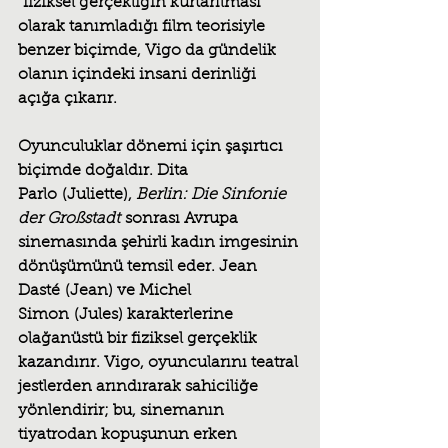
“fiziksel gerçekliğin kurtarılması” 
olarak tanımladığı film teorisiyle 
benzer biçimde, Vigo da gündelik 
olanın içindeki insani derinliği 
açığa çıkarır.
Oyunculuklar dönemi için şaşırtıcı 
biçimde doğaldır. 
Dita 
Parlo
 (Juliette), 
Berlin: Die Sinfonie 
der Großstadt
 sonrası Avrupa 
sinemasında şehirli kadın imgesinin 
dönüşümünü temsil eder. 
Jean 
Dasté
 (Jean) ve 
Michel 
Simon
 (Jules) karakterlerine 
olağanüstü bir fiziksel gerçeklik 
kazandırır. Vigo, oyuncularını teatral 
jestlerden arındırarak sahiciliğe 
yönlendirir; bu, sinemanın 
tiyatrodan kopuşunun erken 