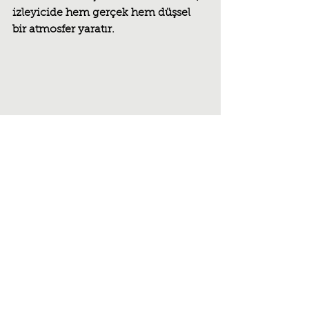
izleyicide hem gerçek hem düşsel 
bir atmosfer yaratır.
Son bölümdeki kavuşma sahnesi, 
klasik anlamda bir “mutlu son” gibi 
görünse de Vigo’nun üslubunda bu, 
tam bir huzur anı değildir. Jean ve 
Juliette birbirlerine yeniden 
ulaşsalar da, bu kavuşma bir eksilme 
duygusunu da beraberinde taşır. 
Vigo burada aşkı bir “tamlık” değil, 