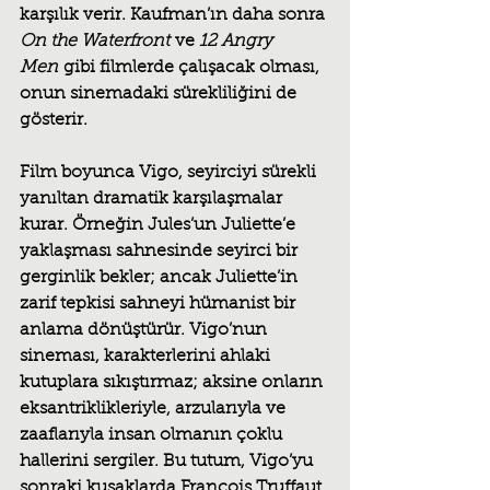
karşılık verir. Kaufman’ın daha sonra 
On the Waterfront
 ve 
12 Angry 
Men
 gibi filmlerde çalışacak olması, 
onun sinemadaki sürekliliğini de 
gösterir.
Film boyunca Vigo, seyirciyi sürekli 
yanıltan dramatik karşılaşmalar 
kurar. Örneğin Jules’un Juliette’e 
yaklaşması sahnesinde seyirci bir 
gerginlik bekler; ancak Juliette’in 
zarif tepkisi sahneyi hümanist bir 
anlama dönüştürür. Vigo’nun 
sineması, karakterlerini ahlaki 
kutuplara sıkıştırmaz; aksine onların 
eksantriklikleriyle, arzularıyla ve 
zaaflarıyla insan olmanın çoklu 
hallerini sergiler. Bu tutum, Vigo’yu 
sonraki kuşaklarda François Truffaut, 