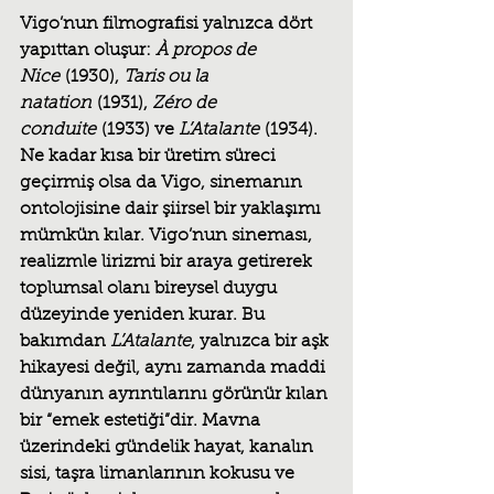
Vigo’nun filmografisi yalnızca dört 
yapıttan oluşur: 
À propos de 
Nice
 (1930), 
Taris ou la 
natation
 (1931), 
Zéro de 
conduite
 (1933) ve 
L’Atalante
 (1934). 
Ne kadar kısa bir üretim süreci 
geçirmiş olsa da Vigo, sinemanın 
ontolojisine dair şiirsel bir yaklaşımı 
mümkün kılar. Vigo’nun sineması, 
realizmle lirizmi bir araya getirerek 
toplumsal olanı bireysel duygu 
düzeyinde yeniden kurar. Bu 
bakımdan 
L’Atalante
, yalnızca bir aşk 
hikayesi değil, aynı zamanda maddi 
dünyanın ayrıntılarını görünür kılan 
bir “emek estetiği”dir. Mavna 
üzerindeki gündelik hayat, kanalın 
sisi, taşra limanlarının kokusu ve 