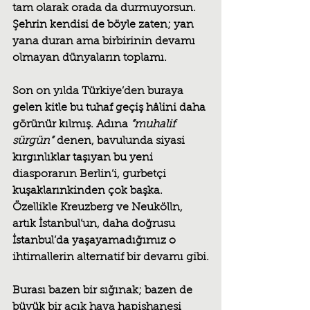
tam olarak orada da durmuyorsun. 
Şehrin kendisi de böyle zaten; yan 
yana duran ama birbirinin devamı 
olmayan dünyaların toplamı.
Son on yılda Türkiye’den buraya 
gelen kitle bu tuhaf geçiş hâlini daha 
görünür kılmış. Adına 
“muhalif 
sürgün”
 denen, bavulunda siyasi 
kırgınlıklar taşıyan bu yeni 
diasporanın Berlin’i, gurbetçi 
kuşaklarınkinden çok başka. 
Özellikle Kreuzberg ve Neukölln, 
artık İstanbul’un, daha doğrusu 
İstanbul’da yaşayamadığımız o 
ihtimallerin alternatif bir devamı gibi.
Burası bazen bir sığınak; bazen de 
büyük bir açık hava hapishanesi 