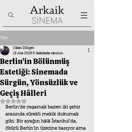
Yazı
Okan Dülger
13 Ara 2025
3 dakikada okunur
Berlin’in Bölünmüş
Estetiği: Sinemada
Sürgün, Yönsüzlük ve
Geçiş Hâlleri
5 üzerinden NaN yıldız
Berlin’de yaşamak bazen iki şehir 
arasında sürekli mekik dokumak 
gibi: Bir ayağın hâlâ İstanbul’da, 
öbürü Berlin’in üzerine basıyor ama 