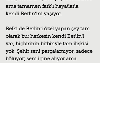
ama tamamen farklı hayatlarla 
kendi Berlin’ini yaşıyor.
Belki de Berlin’i özel yapan şey tam 
olarak bu: herkesin kendi Berlin’i 
var, hiçbirinin birbiriyle tam ilişkisi 
yok. Şehir seni parçalamıyor, sadece 
bölüyor; seni içine alıyor ama 
yerleştirmiyor. İstanbul’un devamı 
gibi ama onunla hiçbir ortak yanı 
yokmuş gibi. Bir süre sonra fark 
ediyorsun ki burada yaşamak 
aslında sürekli geçiş hâlinde olmak 
demek; bir sokaktan diğerine, bir 
şehirden ötekine, bir hayattan diğer 
ihtimale.
Ve galiba en dürüst Berlin hissi şu: